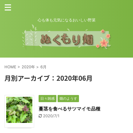
心も体も元気になるおいしい野菜
HOME
>
2020年
>
6月
月別アーカイブ：2020年06月
日々雑感
畑のようす
蔓茎を食べるサツマイモ品種
2020/7/1