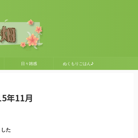
日々雑感
ぬくもりごはん♪
5年11月
ました