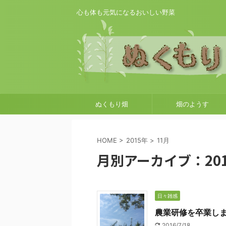
心も体も元気になるおいしい野菜
ぬくもり畑
畑のようす
HOME
>
2015年
>
11月
月別アーカイブ：201
日々雑感
農業研修を卒業し
2016/7/18